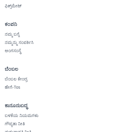
ಫಿಕ್ಸ್‌ಮೇಟ್
ಕಂಪನಿ
ನಮ್ಮ ಬಗ್ಗೆ
ನಮ್ಮನ್ನು ಸಂಪರ್ಕಿಸಿ
ಅಂಗಸಂಸ್ಥೆ
ಬೆಂಬಲ
ಬೆಂಬಲ ಕೇಂದ್ರ
ಹೇಗೆ-Tos
ಕಾನೂನುಬದ್ಧ
ಬಳಕೆಯ ನಿಯಮಗಳು
ಗೌಪ್ಯತಾ ನೀತಿ
ಮರುಪಾವತಿ ನೀತಿ